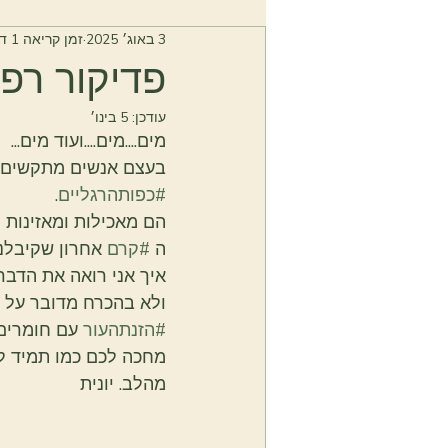
3 באוג׳ 2025
זמן קריאה 1 דקות
פדיקור רפו
עודכן:
5 בינו׳
מים....מים....ועוד מים... 
בעצם אנשים מתקשים לה
#כפותהרגליים
.
הם מאכילות ומאזינות 
#
ה 
#קרם
 אחרון שקיבלנו
איך אני רואה את הדברי
ולא בהכרח מדובר על 
#הזנתהעור
 עם חומרים
מחכה לכם כמו תמיד ליעוץ
מהלב. יונית