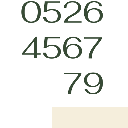
0526
4567
79